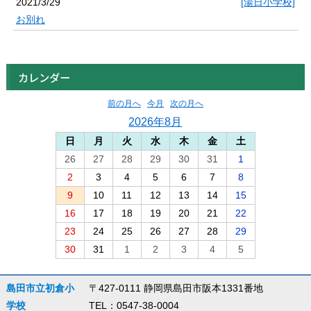
2021/3/29
[湯日小学校]
お別れ
カレンダー
前の月へ
今月
次の月へ
2026年8月
日
月
火
水
木
金
土
26
27
28
29
30
31
1
2
3
4
5
6
7
8
9
10
11
12
13
14
15
16
17
18
19
20
21
22
23
24
25
26
27
28
29
30
31
1
2
3
4
5
島田市立初倉小
〒427-0111 静岡県島田市阪本1331番地
学校
TEL：0547-38-0004