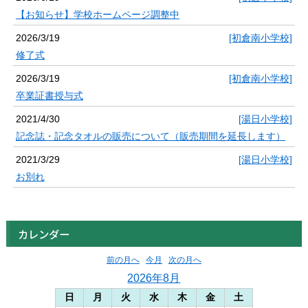
【お知らせ】学校ホームページ調整中
2026/3/19
[初倉南小学校]
修了式
2026/3/19
[初倉南小学校]
卒業証書授与式
2021/4/30
[湯日小学校]
記念誌・記念タオルの販売について（販売期間を延長します）
2021/3/29
[湯日小学校]
お別れ
カレンダー
前の月へ
今月
次の月へ
2026年8月
日
月
火
水
木
金
土