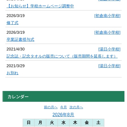
【お知らせ】学校ホームページ調整中
2026/3/19
[初倉南小学校]
修了式
2026/3/19
[初倉南小学校]
卒業証書授与式
2021/4/30
[湯日小学校]
記念誌・記念タオルの販売について（販売期間を延長します）
2021/3/29
[湯日小学校]
お別れ
カレンダー
前の月へ
今月
次の月へ
2026年8月
日
月
火
水
木
金
土