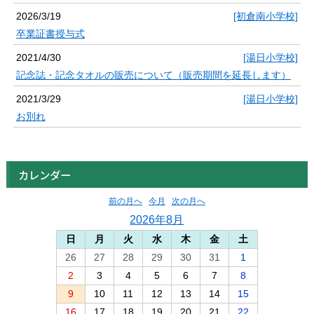
2026/3/19
[初倉南小学校]
卒業証書授与式
2021/4/30
[湯日小学校]
記念誌・記念タオルの販売について（販売期間を延長します）
2021/3/29
[湯日小学校]
お別れ
カレンダー
前の月へ
今月
次の月へ
2026年8月
日
月
火
水
木
金
土
26
27
28
29
30
31
1
2
3
4
5
6
7
8
9
10
11
12
13
14
15
16
17
18
19
20
21
22